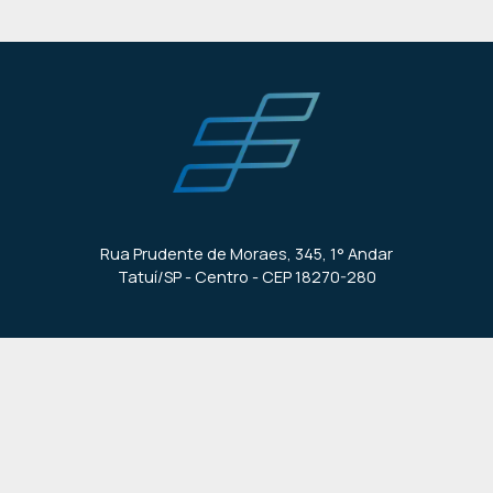
Área aproximada em estoque:
500.000 m²
Projeto:
Estoque de imóveis para o desenvolvimento de
projetos de incorporação, loteamento e BTS ( Built to Suit
nas áreas comerciais e industriais.
Participação JPBF:
Idealização de projetos imobiliários
diversos.
Site:
N/A